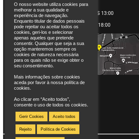
LASERBUILD
HORÁRIO
O nosso website utiliza cookies para
melhorar a sua qualidade e
Rua Coronel Carlos
Manhã
09:00 àS 13:00
experiência de navegação.
Moreira, 825
Enquanto titular de dados pessoais
Tarde
14:00 às 18:00
pode rejeitar ou aceitar todos os
4470-580 Moreira |
cookies, geri-los e selecionar
Maia
apenas aqueles que pretende
Portugal
consentir. Qualquer que seja a sua
opção manteremos sempre os
Tel. (+351) 229 480
cookies de natureza necessária
para os quais não se exige obter o
271
seu consentimento.
Fax. (+351) 229 480
272
Mais informações sobre cookies
aceda por favor à nossa política de
*chamada para rede
cookies.
fixa nacional
Ao clicar em “Aceito todos”,
info@laserbuild.pt
consente o uso de todos os cookies.
area.electrica2000@gmail.com
Gerir Cookies
Aceito todos
Rejeito
Política de Cookies