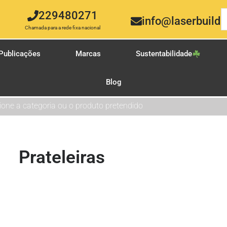
229480271
info@laserbuild.
Chamada para a rede fixa nacional
Publicações
Marcas
Sustentabilidade
Blog
ione a categoria ou o produto pretendido
Prateleiras