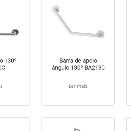
lo 130º
Barra de apoio
0C
ângulo 130º BA2130
is
Ler mais