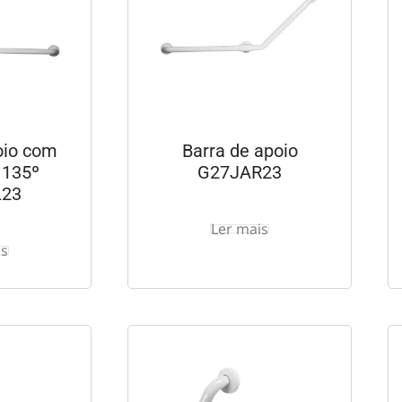
oio com
Barra de apoio
 135º
G27JAR23
L23
Ler mais
is