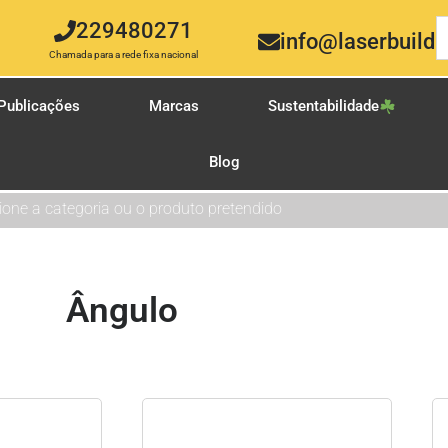
229480271
info@laserbuild.
Chamada para a rede fixa nacional
Publicações
Marcas
Sustentabilidade
Blog
ione a categoria ou o produto pretendido
Ângulo