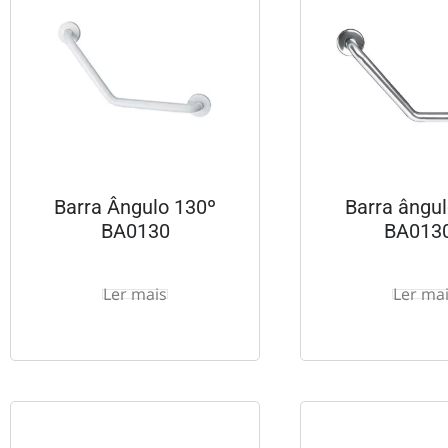
Barra Ângulo 130º
Barra ângu
BA0130
BA013
Ler mais
Ler ma