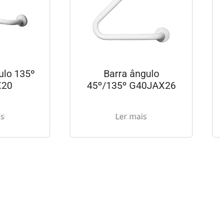
ulo 135º
Barra ângulo
X20
45º/135º G40JAX26
is
Ler mais