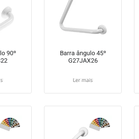
lo 90º
Barra ângulo 45º
S22
G27JAX26
is
Ler mais