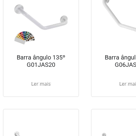
Barra ângulo 135º
Barra ângu
G01JAS20
G06JA
Ler mais
Ler ma