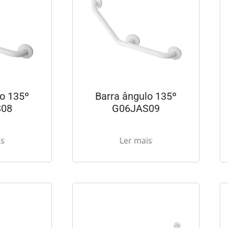
lo 135º
Barra ângulo 135º
S08
G06JAS09
is
Ler mais