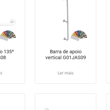
lo 135º
Barra de apoio
S08
vertical G01JAS09
is
Ler mais