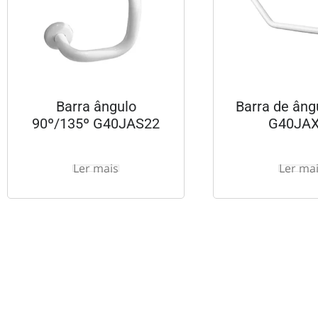
Barra ângulo
Barra de âng
90º/135º G40JAS22
G40JA
Ler mais
Ler ma