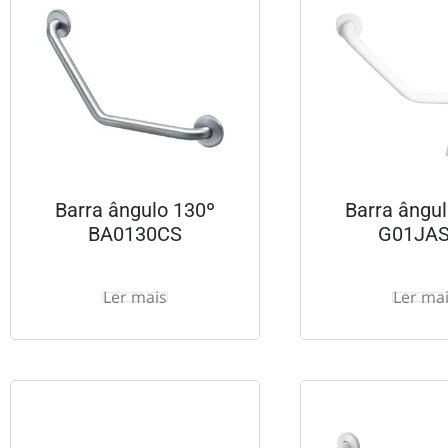
Barra ângulo 130º
Barra ângu
BA0130CS
G01JA
Ler mais
Ler ma