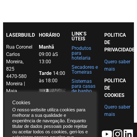
LINK’S
LASERBUILD
HORÁRIO
POLITICA
ÚTEIS
DE
Rua Coronel
Manhã
Produtos
PRIVACIDADE
para
Carlos
09:00 àS
hotelaria
Moreira,
13:00
Quero saber
Secadores e
825
mais
Torneiras
Tarde
14:00
4470-580
às 18:00
POLITICA
Sistemas
Moreira |
para casas
DE
Maia
de banho
COOKIES
Portugal
Grelhas
Cookies
para
Quero saber
Tel. (+351)
decoração
O nosso website utiliza cookies para
mais
em Inox
melhorar a sua qualidade e
229 480
experiência de navegação. Enquanto
Ajudas
271
titular de dados pessoais pode rejeitar
técnicas
Fax. (+351)
ou aceitar todos os cookies, geri-los e