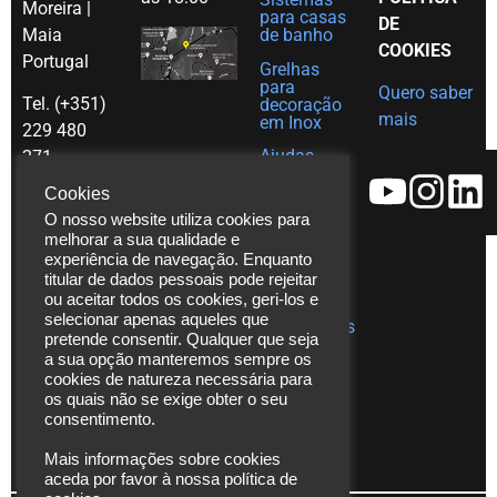
Moreira |
para casas
DE
Maia
de banho
COOKIES
Portugal
Grelhas
para
Quero saber
Tel. (+351)
decoração
mais
em Inox
229 480
Ajudas
271
técnicas
Fax. (+351)
Cookies
Catálogos
229 480
O nosso website utiliza cookies para
272
Vídeos
melhorar a sua qualidade e
experiência de navegação. Enquanto
*chamada
Assistência
titular de dados pessoais pode rejeitar
para rede
Técnica
ou aceitar todos os cookies, geri-los e
fixa
selecionar apenas aqueles que
Publicações
pretende consentir. Qualquer que seja
nacional
a sua opção manteremos sempre os
cookies de natureza necessária para
info@laserbuild.pt
os quais não se exige obter o seu
consentimento.
area.electrica2000@gmail.com
Mais informações sobre cookies
aceda por favor à nossa política de