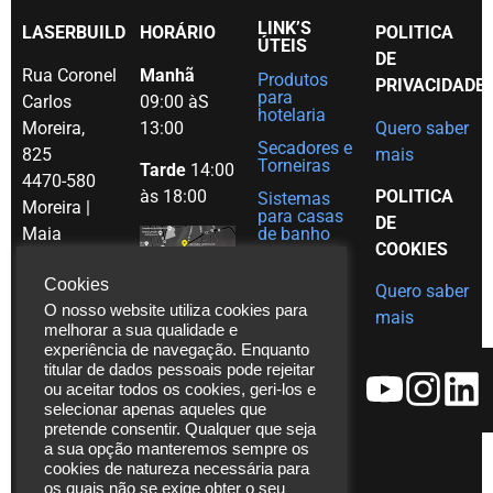
LINK’S
LASERBUILD
HORÁRIO
POLITICA
ÚTEIS
DE
Rua Coronel
Manhã
Produtos
PRIVACIDADE
para
Carlos
09:00 àS
hotelaria
Moreira,
13:00
Quero saber
Secadores e
825
mais
Torneiras
Tarde
14:00
4470-580
às 18:00
POLITICA
Sistemas
Moreira |
para casas
DE
Maia
de banho
COOKIES
Portugal
Grelhas
para
Cookies
Quero saber
Tel. (+351)
decoração
O nosso website utiliza cookies para
mais
em Inox
229 480
melhorar a sua qualidade e
experiência de navegação. Enquanto
Ajudas
271
titular de dados pessoais pode rejeitar
técnicas
Fax. (+351)
ou aceitar todos os cookies, geri-los e
Catálogos
229 480
selecionar apenas aqueles que
pretende consentir. Qualquer que seja
272
Vídeos
a sua opção manteremos sempre os
*chamada
cookies de natureza necessária para
Assistência
para rede
Técnica
os quais não se exige obter o seu