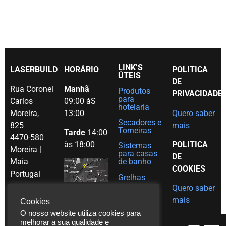
LINK’S
LASERBUILD
HORÁRIO
POLITICA
ÚTEIS
DE
Rua Coronel
Manhã
Produtos
PRIVACIDADE
para
Carlos
09:00 àS
hotelaria
Moreira,
13:00
Quero saber
Secadores e
825
mais
Torneiras
Tarde
14:00
4470-580
às 18:00
POLITICA
Sistemas
Moreira |
para casas
DE
Maia
de banho
COOKIES
Portugal
Grelhas
para
Quero saber
Tel. (+351)
decoração
mais
em Inox
Cookies
229 480
O nosso website utiliza cookies para
Ajudas
271
melhorar a sua qualidade e
técnicas