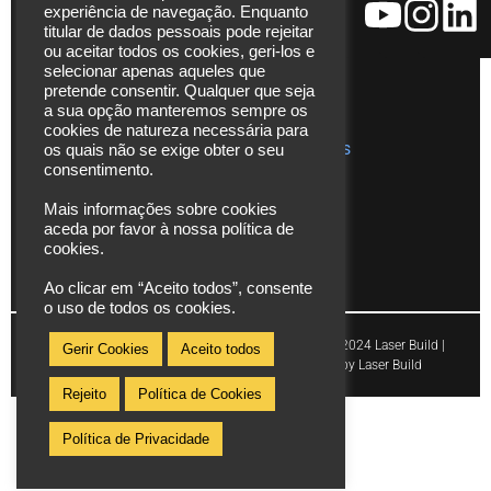
Fax. (+351)
experiência de navegação. Enquanto
Catálogos
229 480
titular de dados pessoais pode rejeitar
ou aceitar todos os cookies, geri-los e
272
Vídeos
selecionar apenas aqueles que
*chamada
pretende consentir. Qualquer que seja
Assistência
para rede
a sua opção manteremos sempre os
Técnica
cookies de natureza necessária para
fixa
Publicações
os quais não se exige obter o seu
nacional
consentimento.
info@laserbuild.pt
Mais informações sobre cookies
aceda por favor à nossa política de
area.electrica2000@gmail.com
cookies.
Ao clicar em “Aceito todos”, consente
o uso de todos os cookies.
Copyright © 2024 Laser Build |
Gerir Cookies
Aceito todos
Powered by Laser Build
Rejeito
Política de Cookies
Política de Privacidade