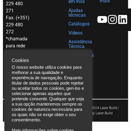
mais
em Inox
229 480
Ajudas
271
técnicas
Fax. (+351)
Catálogos
229 480
272
Vídeos
*chamada
Assistência
para rede
Técnica
fixa
Publicações
nacional
Cookies
O nosso website utiliza cookies para
info@laserbuild.pt
melhorar a sua qualidade e
experiência de navegação. Enquanto
area.electrica2000@gmail.com
titular de dados pessoais pode rejeitar
ou aceitar todos os cookies, geri-los e
selecionar apenas aqueles que
pretende consentir. Qualquer que seja
a sua opção manteremos sempre os
Copyright © 2024 Laser Build |
cookies de natureza necessária para
Powered by Laser Build
os quais não se exige obter o seu
consentimento.
Mais informações sobre cookies