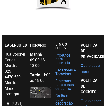
LINK’S
LASERBUILD
HORÁRIO
POLITICA
ÚTEIS
DE
Rua Coronel
Manhã
Produtos
PRIVACIDADE
para
Carlos
09:00 àS
hotelaria
Moreira,
13:00
Quero saber
Secadores e
825
mais
Torneiras
Tarde
14:00
4470-580
às 18:00
POLITICA
Sistemas
Moreira |
para casas
DE
Maia
de banho
COOKIES
Portugal
Grelhas
para
Quero saber
Tel. (+351)
decoração