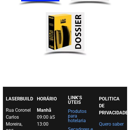
LINK’S
LASERBUILD
HORÁRIO
POLITICA
ÚTEIS
DE
Rua Coronel
Manhã
Produtos
PRIVACIDADE
para
Carlos
09:00 àS
hotelaria
Moreira,
13:00
Quero saber
Secadores e