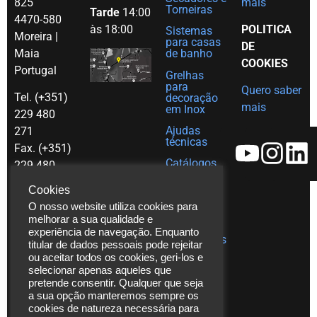
825
mais
Torneiras
Tarde
14:00
4470-580
às 18:00
POLITICA
Sistemas
Moreira |
para casas
DE
Maia
de banho
COOKIES
Portugal
Grelhas
para
Quero saber
Tel. (+351)
decoração
mais
em Inox
229 480
Ajudas
271
técnicas
Fax. (+351)
Catálogos
229 480
272
Vídeos
Cookies
*chamada
Assistência
O nosso website utiliza cookies para
para rede
Técnica
melhorar a sua qualidade e
fixa
experiência de navegação. Enquanto
Publicações
titular de dados pessoais pode rejeitar
nacional
ou aceitar todos os cookies, geri-los e
selecionar apenas aqueles que
info@laserbuild.pt
pretende consentir. Qualquer que seja
a sua opção manteremos sempre os
area.electrica2000@gmail.com
cookies de natureza necessária para