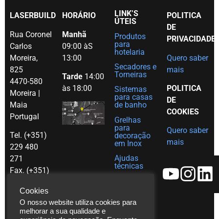
LINK’S
LASERBUILD
HORÁRIO
POLITICA
ÚTEIS
DE
Rua Coronel
Manhã
Produtos
PRIVACIDADE
para
Carlos
09:00 àS
hotelaria
Moreira,
13:00
Quero saber
Secadores e
825
mais
Torneiras
Tarde
14:00
4470-580
às 18:00
POLITICA
Sistemas
Moreira |
para casas
DE
Maia
de banho
COOKIES
Portugal
Grelhas
para
Quero saber
Tel. (+351)
decoração
mais
em Inox
229 480
Ajudas
271
técnicas
Fax. (+351)
Catálogos
229 480
Cookies
272
Vídeos
O nosso website utiliza cookies para
*chamada
Assistência
melhorar a sua qualidade e
para rede
Técnica