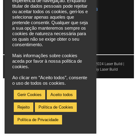
experiência de navegação. Enquanto
fixa
titular de dados pessoais pode rejeitar
Publicações
ou aceitar todos os cookies, geri-los e
nacional
selecionar apenas aqueles que
pretende consentir. Qualquer que seja
info@laserbuild.pt
a sua opção manteremos sempre os
cookies de natureza necessária para
area.electrica2000@gmail.com
os quais não se exige obter o seu
consentimento.
Mais informações sobre cookies
aceda por favor à nossa política de
Copyright © 2024 Laser Build |
cookies.
Powered by Laser Build
Ao clicar em “Aceito todos”, consente
o uso de todos os cookies.
Gerir Cookies
Aceito todos
Rejeito
Política de Cookies
Política de Privacidade