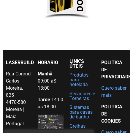
LINK’S
LASERBUILD
HORÁRIO
POLITICA
ÚTEIS
DE
Rua Coronel
Manhã
Produtos
PRIVACIDADE
para
Carlos
09:00 àS
hotelaria
Moreira,
13:00
Quero saber
Secadores e
825
mais
Torneiras
Tarde
14:00
4470-580
às 18:00
POLITICA
Sistemas
Moreira |
para casas
DE
Maia
de banho
COOKIES
Portugal
Grelhas
para
Quero saber