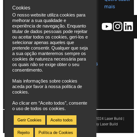
Tel. (+351)
decoração
mais
em Inox
Cookies
229 480
O nosso website utiliza cookies para
Ajudas
271
melhorar a sua qualidade e
técnicas
Fax. (+351)
experiência de navegação. Enquanto
Catálogos
229 480
titular de dados pessoais pode rejeitar
ou aceitar todos os cookies, geri-los e
272
Vídeos
selecionar apenas aqueles que
*chamada
pretende consentir. Qualquer que seja
Assistência
para rede
a sua opção manteremos sempre os
Técnica
cookies de natureza necessária para
fixa
Publicações
os quais não se exige obter o seu
nacional
consentimento.
info@laserbuild.pt
Mais informações sobre cookies
aceda por favor à nossa política de
area.electrica2000@gmail.com
cookies.
Ao clicar em “Aceito todos”, consente
o uso de todos os cookies.
Copyright © 2024 Laser Build |
Gerir Cookies
Aceito todos
Powered by Laser Build
Rejeito
Política de Cookies