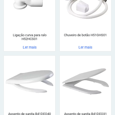
Ligação curva para ralo
Chuveiro de botão H51GHS01
H52HCS01
Ler mais
Ler mais
Assento de sanita B41DEO40
Assento de sanita B41DEO31