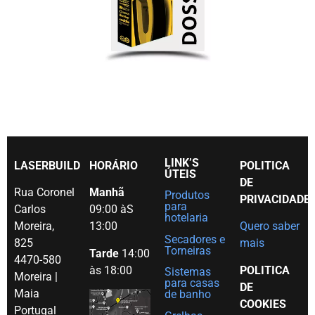
LINK’S
LASERBUILD
HORÁRIO
POLITICA
ÚTEIS
DE
Rua Coronel
Manhã
Produtos
PRIVACIDADE
para
Carlos
09:00 àS
hotelaria
Moreira,
13:00
Quero saber
Secadores e
825
mais
Torneiras
Tarde
14:00
4470-580
às 18:00
POLITICA
Sistemas
Moreira |
para casas
DE
Maia
de banho
COOKIES
Portugal