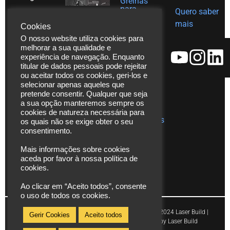
Grelhas
para
Quero saber
Tel. (+351)
decoração
mais
em Inox
Cookies
229 480
O nosso website utiliza cookies para
Ajudas
271
melhorar a sua qualidade e
técnicas
Fax. (+351)
experiência de navegação. Enquanto
Catálogos
229 480
titular de dados pessoais pode rejeitar
ou aceitar todos os cookies, geri-los e
272
Vídeos
selecionar apenas aqueles que
*chamada
pretende consentir. Qualquer que seja
Assistência
para rede
a sua opção manteremos sempre os
Técnica
cookies de natureza necessária para
fixa
Publicações
os quais não se exige obter o seu
nacional
consentimento.
info@laserbuild.pt
Mais informações sobre cookies
aceda por favor à nossa política de
area.electrica2000@gmail.com
cookies.
Ao clicar em “Aceito todos”, consente
o uso de todos os cookies.
Copyright © 2024 Laser Build |
Gerir Cookies
Aceito todos
Powered by Laser Build