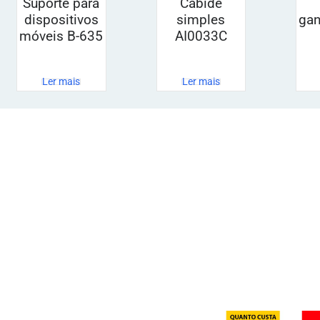
Suporte para
Cabide
dispositivos
simples
gan
móveis B-635
AI0033C
Ler mais
Ler mais