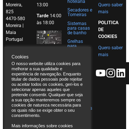
hotelaria
Moreira,
13:00
Quero saber
Secadores e
825
mais
Torneiras
Tarde
14:00
4470-580
às 18:00
POLITICA
Sistemas
Moreira |
para casas
DE
Maia
de banho
COOKIES
Portugal
Grelhas
para
Quero saber
Tel. (+351)
decoração
mais
em Inox
Cookies
229 480
Ajudas
O nosso website utiliza cookies para
271
técnicas
melhorar a sua qualidade e
Fax. (+351)
experiência de navegação. Enquanto
Catálogos
229 480
titular de dados pessoais pode rejeitar
ou aceitar todos os cookies, geri-los e
272
Vídeos
selecionar apenas aqueles que
*chamada
Assistência
pretende consentir. Qualquer que seja
para rede
Técnica
a sua opção manteremos sempre os
cookies de natureza necessária para
fixa
Publicações
os quais não se exige obter o seu
nacional
consentimento.
info@laserbuild.pt
Mais informações sobre cookies