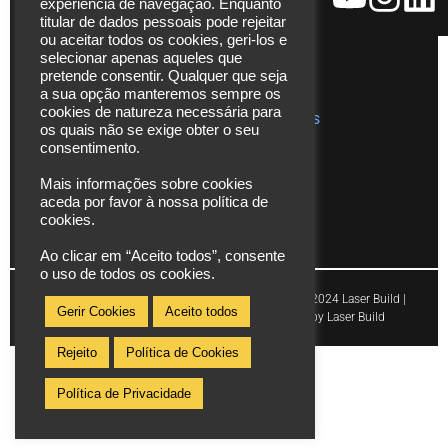
experiência de navegação. Enquanto
Catálogos
229 480
titular de dados pessoais pode rejeitar
272
ou aceitar todos os cookies, geri-los e
Vídeos
selecionar apenas aqueles que
*chamada
Assistência
pretende consentir. Qualquer que seja
para rede
Técnica
a sua opção manteremos sempre os
fixa
cookies de natureza necessária para
Publicações
os quais não se exige obter o seu
nacional
consentimento.
info@laserbuild.pt
Mais informações sobre cookies
aceda por favor à nossa política de
area.electrica2000@gmail.com
cookies.
Ao clicar em “Aceito todos”, consente
o uso de todos os cookies.
Copyright © 2024 Laser Build |
Gerir Cookies
Aceito todos
Powered by Laser Build
Rejeito
Política de Cookies
Política de Privacidade