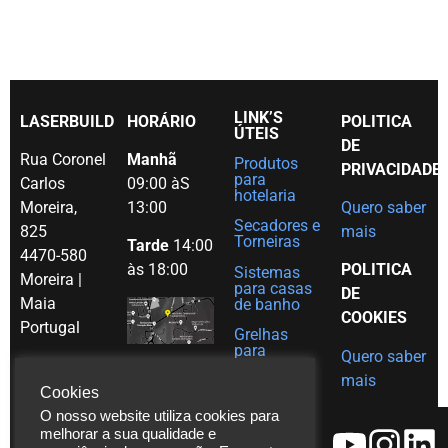
LINK’S
LASERBUILD
HORÁRIO
POLITICA
ÚTEIS
DE
Rua Coronel
Manhã
Produtos
PRIVACIDADE
para
Carlos
09:00 àS
hotelaria
Moreira,
13:00
Quero saber
Secadores e
825
mais
Torneiras
Tarde
14:00
4470-580
às 18:00
POLITICA
Sistemas
Moreira |
para casas
DE
Maia
de banho
COOKIES
Portugal
Grelhas
para
Quero saber
Tel. (+351)
decoração
mais
em Inox
229 480
Cookies
Ajudas
271
O nosso website utiliza cookies para
técnicas
melhorar a sua qualidade e
Fax. (+351)