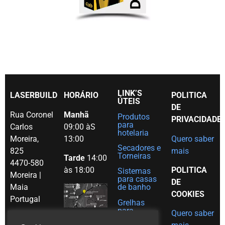
LINK’S
LASERBUILD
HORÁRIO
POLITICA
ÚTEIS
DE
Rua Coronel
Manhã
Produtos
PRIVACIDADE
para
Carlos
09:00 àS
hotelaria
Moreira,
13:00
Quero saber
Secadores e
825
mais
Torneiras
Tarde
14:00
4470-580
às 18:00
POLITICA
Sistemas
Moreira |
para casas
DE
Maia
de banho
COOKIES
Portugal
Grelhas
para
Quero saber
Tel. (+351)
decoração