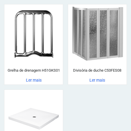
Grelha de drenagem H51GKS01
Divisória de duche C53FES08
Ler mais
Ler mais