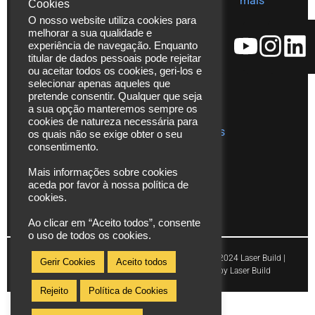
mais
em Inox
Cookies
229 480
O nosso website utiliza cookies para
Ajudas
271
melhorar a sua qualidade e
técnicas
Fax. (+351)
experiência de navegação. Enquanto
Catálogos
229 480
titular de dados pessoais pode rejeitar
ou aceitar todos os cookies, geri-los e
272
Vídeos
selecionar apenas aqueles que
*chamada
pretende consentir. Qualquer que seja
Assistência
para rede
a sua opção manteremos sempre os
Técnica
cookies de natureza necessária para
fixa
Publicações
os quais não se exige obter o seu
nacional
consentimento.
info@laserbuild.pt
Mais informações sobre cookies
aceda por favor à nossa política de
area.electrica2000@gmail.com
cookies.
Ao clicar em “Aceito todos”, consente
o uso de todos os cookies.
Copyright © 2024 Laser Build |
Gerir Cookies
Aceito todos
Powered by Laser Build
Rejeito
Política de Cookies