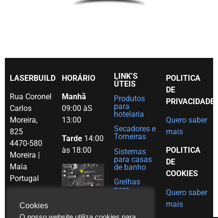
LINK’S
LASERBUILD
HORÁRIO
POLITICA
ÚTEIS
DE
Rua Coronel
Manhã
Produtos
PRIVACIDADE
para
Carlos
09:00 àS
hotelaria
Moreira,
13:00
Quero saber
Secadores e
825
mais
Torneiras
Tarde
14:00
4470-580
às 18:00
POLITICA
Sistemas
Moreira |
para casas
DE
Maia
de banho
COOKIES
Portugal
Grelhas
para
Quero saber
Tel. (+351)
decoração
mais
em Inox
Cookies
229 480
O nosso website utiliza cookies para