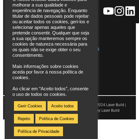
Ajudas
271
melhorar a sua qualidade e
técnicas
Fax. (+351)
experiência de navegação. Enquanto
Catálogos
229 480
titular de dados pessoais pode rejeitar
ou aceitar todos os cookies, geri-los e
272
Vídeos
selecionar apenas aqueles que
*chamada
pretende consentir. Qualquer que seja
Assistência
para rede
a sua opção manteremos sempre os
Técnica
cookies de natureza necessária para
fixa
Publicações
os quais não se exige obter o seu
nacional
consentimento.
info@laserbuild.pt
Mais informações sobre cookies
aceda por favor à nossa política de
area.electrica2000@gmail.com
cookies.
Ao clicar em “Aceito todos”, consente
o uso de todos os cookies.
Copyright © 2024 Laser Build |
Gerir Cookies
Aceito todos
Powered by Laser Build
Rejeito
Política de Cookies
Política de Privacidade