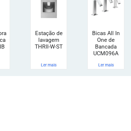
ora
Estação de
Bicas All In
ca
lavagem
One de
NB
THRII-W-ST
Bancada
UCM096A
Ler mais
Ler mais