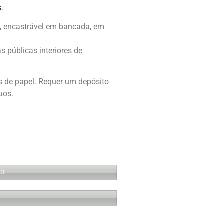
s
.
a, encastrável em bancada, em
 públicas interiores de
s de papel. Requer um depósito
uos.
 O