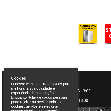
Cookies
LASERBUILD
HORÁRIO
O nosso website utiliza cookies para
melhorar a sua qualidade e
Rua Coronel Carlos
Manhã
09:00 àS 13:00
experiência de navegação.
Moreira, 825
Enquanto titular de dados pessoais
Tarde
14:00 às 18:00
pode rejeitar ou aceitar todos os
4470-580 Moreira |
cookies, geri-los e selecionar
Maia
apenas aqueles que pretende