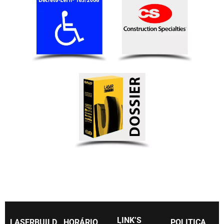
LINK’S
LASERBUILD
HORÁRIO
POLITICA