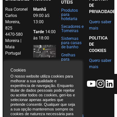
ÚTEIS
DE
Rua Coronel
Manhã
Produtos
PRIVACIDADE
para
Carlos
09:00 àS
hotelaria
Moreira,
13:00
Quero saber
Secadores e
825
mais
Torneiras
Tarde
14:00
4470-580
às 18:00
POLITICA
Sistemas
Moreira |
para casas
DE
Maia
de banho
COOKIES
Portugal
Grelhas
para
Quero saber
Tel. (+351)
decoração
mais
em Inox
229 480
Cookies
Ajudas
271
O nosso website utiliza cookies para
técnicas
melhorar a sua qualidade e
Fax. (+351)
experiência de navegação. Enquanto
Catálogos
229 480
titular de dados pessoais pode rejeitar
272
ou aceitar todos os cookies, geri-los e
Vídeos
selecionar apenas aqueles que
*chamada
Assistência
pretende consentir. Qualquer que seja
para rede
Técnica
a sua opção manteremos sempre os
fixa
cookies de natureza necessária para
Publicações