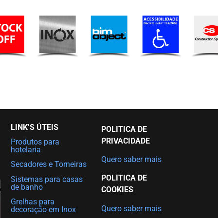
LINK’S ÚTEIS
POLITICA DE
PRIVACIDADE
Produtos para
hotelaria
Quero saber mais
Secadores e Torneiras
POLITICA DE
Sistemas para casas
de banho
COOKIES
Grelhas para
Quero saber mais
decoração em Inox