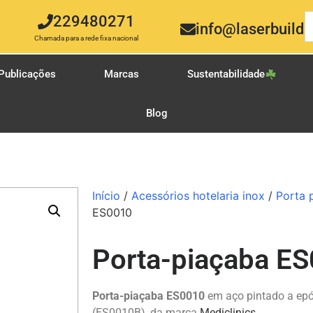
229480271
info@laserbuild.
Chamada para a rede fixa nacional
Publicações
Marcas
Sustentabilidade
Blog
Início
/
Acessórios hotelaria inox
/
Porta 
ES0010
Porta-piaçaba E
Porta-piaçaba ES0010
em aço pintado a epó
(ES0010B), da marca
Mediclinics
.