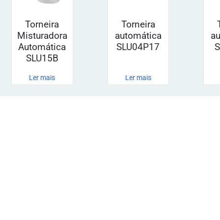
Torneira
Torneira
Misturadora
automática
a
Automática
SLU04P17
SLU15B
Ler mais
Ler mais