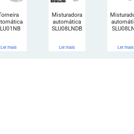
Torneira
Misturadora
Misturad
utomática
automática
automáti
SLU01NB
SLU08LNDB
SLU08L
Ler mais
Ler mais
Ler mais