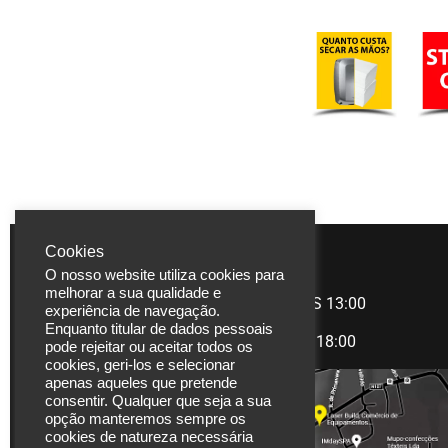
Cookies
LASERBUILD
HORÁRIO
O nosso website utiliza cookies para
melhorar a sua qualidade e
Rua Coronel Carlos
Manhã
09:00 àS 13:00
experiência de navegação.
Moreira, 825
Enquanto titular de dados pessoais
Tarde
14:00 às 18:00
pode rejeitar ou aceitar todos os
4470-580 Moreira |
cookies, geri-los e selecionar
Maia
apenas aqueles que pretende
Portugal
consentir. Qualquer que seja a sua
opção manteremos sempre os
Tel. (+351) 229 480
cookies de natureza necessária