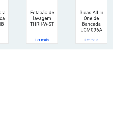
ora
Estação de
Bicas All In
ca
lavagem
One de
NB
THRII-W-ST
Bancada
UCM096A
Ler mais
Ler mais