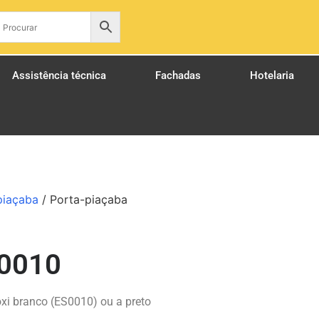
pt
Assistência técnica
Fachadas
Hotelaria
piaçaba
/ Porta-piaçaba
S0010
xi branco (ES0010) ou a preto