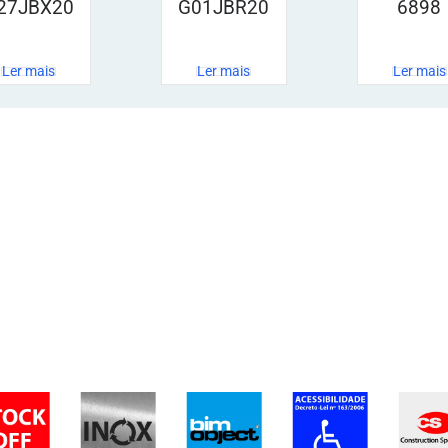
27JBX20
G01JBR20
6898
Ler mais
Ler mais
Ler mais