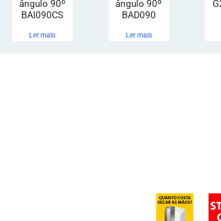
ângulo 90º
ângulo 90º
G
BAI090CS
BAD090
Ler mais
Ler mais