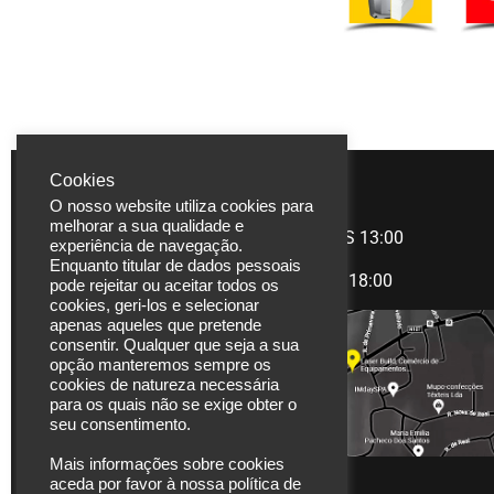
Cookies
LASERBUILD
HORÁRIO
O nosso website utiliza cookies para
melhorar a sua qualidade e
Rua Coronel Carlos
Manhã
09:00 àS 13:00
experiência de navegação.
Moreira, 825
Enquanto titular de dados pessoais
Tarde
14:00 às 18:00
pode rejeitar ou aceitar todos os
4470-580 Moreira |
cookies, geri-los e selecionar
Maia
apenas aqueles que pretende
Portugal
consentir. Qualquer que seja a sua
opção manteremos sempre os
Tel. (+351) 229 480
cookies de natureza necessária
para os quais não se exige obter o
271
seu consentimento.
Fax. (+351) 229 480
272
Mais informações sobre cookies
aceda por favor à nossa política de
*chamada para rede