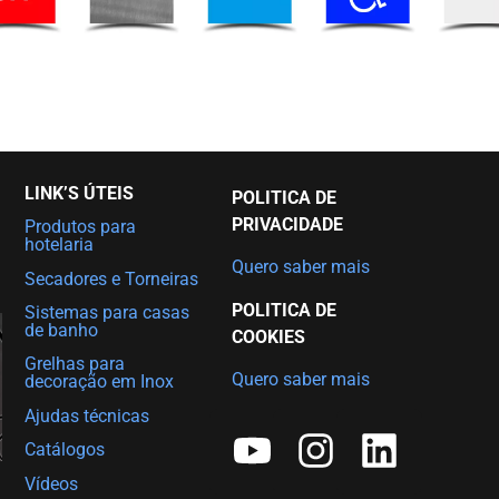
LINK’S ÚTEIS
POLITICA DE
PRIVACIDADE
Produtos para
hotelaria
Quero saber mais
Secadores e Torneiras
POLITICA DE
Sistemas para casas
de banho
COOKIES
Grelhas para
Quero saber mais
decoração em Inox
Ajudas técnicas
Catálogos
Vídeos