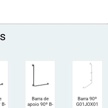
s
e
Barra de
Barra 90º
 B-
apoio 90º B-
G01JOX01