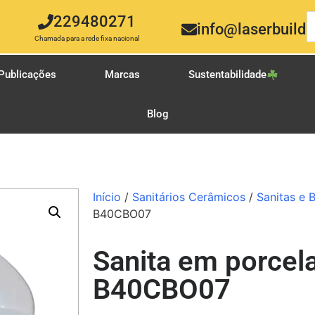
229480271
info@laserbuild.
Chamada para a rede fixa nacional
Publicações
Marcas
Sustentabilidade
Blog
Início
/
Sanitários Cerâmicos
/
Sanitas e 
B40CBO07
Sanita em porcel
B40CBO07