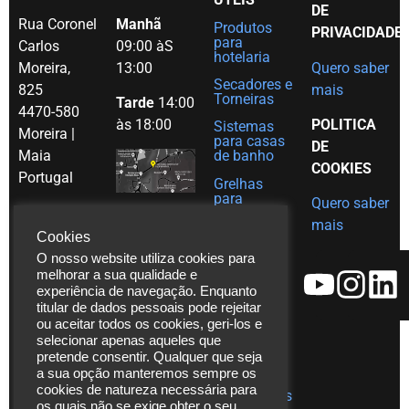
DE
Rua Coronel
Manhã
Produtos
PRIVACIDADE
para
Carlos
09:00 àS
hotelaria
Moreira,
13:00
Quero saber
Secadores e
825
mais
Torneiras
Tarde
14:00
4470-580
às 18:00
POLITICA
Sistemas
Moreira |
para casas
DE
Maia
de banho
COOKIES
Portugal
Grelhas
para
Quero saber
Tel. (+351)
decoração
mais
em Inox
229 480
Cookies
Ajudas
271
O nosso website utiliza cookies para
técnicas
melhorar a sua qualidade e
Fax. (+351)
experiência de navegação. Enquanto
Catálogos
229 480
titular de dados pessoais pode rejeitar
272
ou aceitar todos os cookies, geri-los e
Vídeos
selecionar apenas aqueles que
*chamada
Assistência
pretende consentir. Qualquer que seja
para rede
Técnica
a sua opção manteremos sempre os
fixa
cookies de natureza necessária para
Publicações
os quais não se exige obter o seu