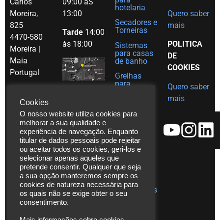
Carlos
09:00 àS
hotelaria
Moreira,
13:00
Quero saber
Secadores e
825
mais
Torneiras
Tarde
14:00
4470-580
às 18:00
POLITICA
Sistemas
Moreira |
para casas
DE
Maia
de banho
COOKIES
Portugal
Grelhas
para
Quero saber
Tel. (+351)
decoração
mais
em Inox
Cookies
229 480
Ajudas
O nosso website utiliza cookies para
271
técnicas
melhorar a sua qualidade e
Fax. (+351)
experiência de navegação. Enquanto
Catálogos
229 480
titular de dados pessoais pode rejeitar
ou aceitar todos os cookies, geri-los e
272
Vídeos
selecionar apenas aqueles que
*chamada
Assistência
pretende consentir. Qualquer que seja
para rede
Técnica
a sua opção manteremos sempre os
cookies de natureza necessária para
fixa
Publicações
os quais não se exige obter o seu
nacional
consentimento.
info@laserbuild.pt