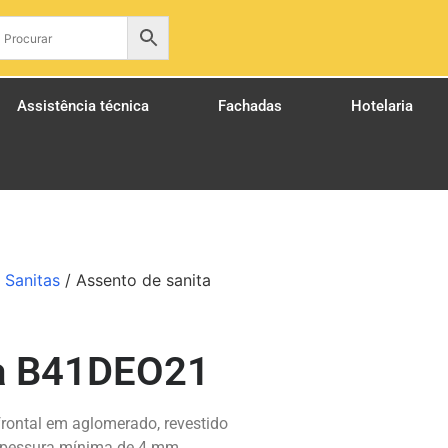
pt
Assistência técnica
Fachadas
Hotelaria
 Sanitas
/ Assento de sanita
ta B41DEO21
rontal em aglomerado, revestido
espessura mínima de 4 mm,