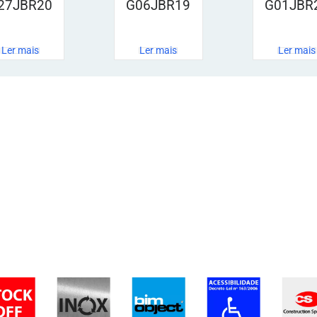
27JBR20
G06JBR19
G01JBR
Ler mais
Ler mais
Ler mais