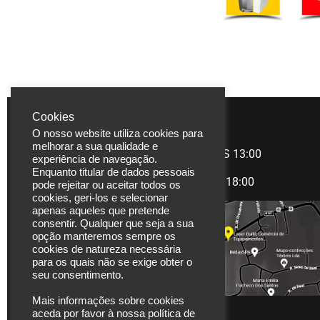
Cookies
LASERBUILD
HORÁRIO
O nosso website utiliza cookies para
melhorar a sua qualidade e
Rua Coronel Carlos
Manhã
09:00 àS 13:00
experiência de navegação.
Moreira, 825
Enquanto titular de dados pessoais
Tarde
14:00 às 18:00
pode rejeitar ou aceitar todos os
4470-580 Moreira |
cookies, geri-los e selecionar
Maia
apenas aqueles que pretende
Portugal
consentir. Qualquer que seja a sua
opção manteremos sempre os
Tel. (+351) 229 480
cookies de natureza necessária
para os quais não se exige obter o
271
seu consentimento.
Fax. (+351) 229 480
272
Mais informações sobre cookies
aceda por favor à nossa política de
*chamada para rede