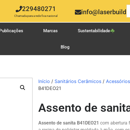
229480271
info@laserbuild.
Chamada para a rede fixa nacional
Publicações
Marcas
Sustentabilidade
Blog
Início
/
Sanitários Cerâmicos
/
Acessórios
B41DEO21
Assento de sani
Assento de sanita B41DEO21
com abertura f
a resina de poliéster moldada à mão, com 