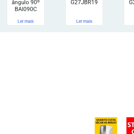
ângulo 90º
G27JBR19
G
BAI090C
Ler mais
Ler mais