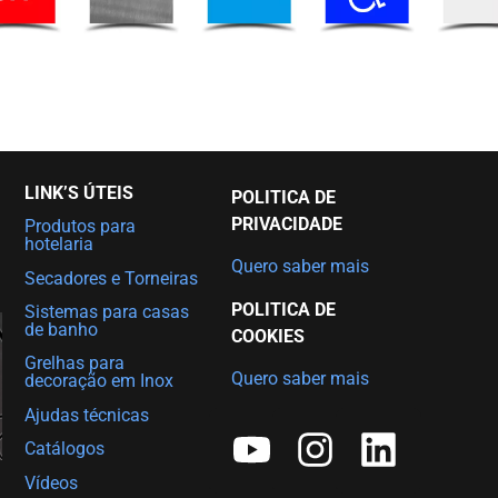
LINK’S ÚTEIS
POLITICA DE
PRIVACIDADE
Produtos para
hotelaria
Quero saber mais
Secadores e Torneiras
POLITICA DE
Sistemas para casas
de banho
COOKIES
Grelhas para
Quero saber mais
decoração em Inox
Ajudas técnicas
Catálogos
Vídeos