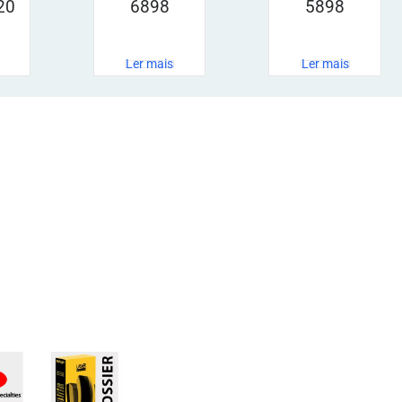
20
6898
5898
Ler mais
Ler mais