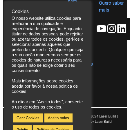
para
Quero saber
Tel. (+351)
decoração
mais
em Inox
Cookies
229 480
O nosso website utiliza cookies para
Ajudas
271
melhorar a sua qualidade e
técnicas
Fax. (+351)
experiência de navegação. Enquanto
Catálogos
229 480
titular de dados pessoais pode rejeitar
ou aceitar todos os cookies, geri-los e
272
Vídeos
selecionar apenas aqueles que
*chamada
pretende consentir. Qualquer que seja
Assistência
para rede
Técnica
a sua opção manteremos sempre os
cookies de natureza necessária para
fixa
Publicações
os quais não se exige obter o seu
nacional
consentimento.
info@laserbuild.pt
Mais informações sobre cookies
aceda por favor à nossa política de
area.electrica2000@gmail.com
cookies.
Ao clicar em “Aceito todos”, consente
o uso de todos os cookies.
Copyright © 2024 Laser Build |
Gerir Cookies
Aceito todos
Powered by Laser Build
Rejeito
Política de Cookies