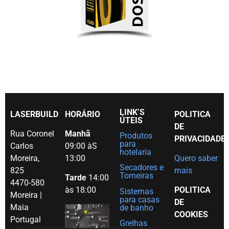
LINK’S
LASERBUILD
HORÁRIO
POLITICA
ÚTEIS
DE
Rua Coronel
Manhã
Produtos
PRIVACIDADE
para
Carlos
09:00 àS
hotelaria
Moreira,
13:00
Quero saber
Secadores e
825
mais
Torneiras
Tarde
14:00
4470-580
às 18:00
POLITICA
Sistemas
Moreira |
para casas
DE
Maia
de banho
COOKIES
Portugal
Grelhas