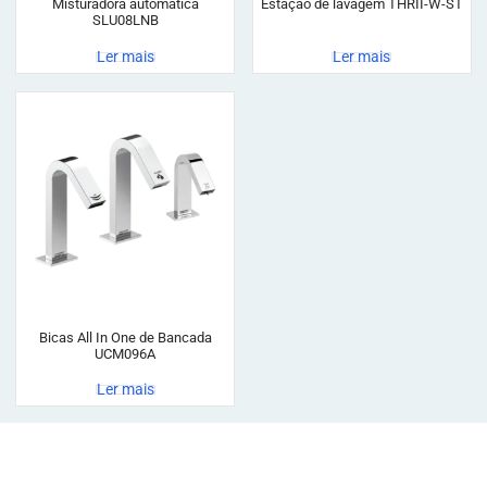
Misturadora automática
Estação de lavagem THRII-W-ST
SLU08LNB
Ler mais
Ler mais
Bicas All In One de Bancada
UCM096A
Ler mais