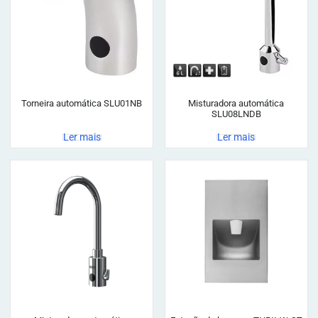
Torneira automática SLU01NB
Misturadora automática
SLU08LNDB
Ler mais
Ler mais