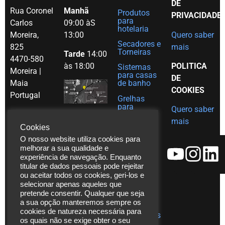
DE
Rua Coronel
Manhã
Produtos
PRIVACIDADE
para
Carlos
09:00 àS
hotelaria
Moreira,
13:00
Quero saber
Secadores e
825
mais
Torneiras
Tarde
14:00
4470-580
às 18:00
POLITICA
Sistemas
Moreira |
para casas
DE
Maia
de banho
COOKIES
Portugal
Grelhas
para
Quero saber
Tel. (+351)
decoração
mais
em Inox
229 480
Cookies
Ajudas
271
O nosso website utiliza cookies para
técnicas
melhorar a sua qualidade e
Fax. (+351)
experiência de navegação. Enquanto
Catálogos
229 480
titular de dados pessoais pode rejeitar
272
ou aceitar todos os cookies, geri-los e
Vídeos
selecionar apenas aqueles que
*chamada
Assistência
pretende consentir. Qualquer que seja
para rede
Técnica
a sua opção manteremos sempre os
fixa
cookies de natureza necessária para
Publicações
os quais não se exige obter o seu
nacional