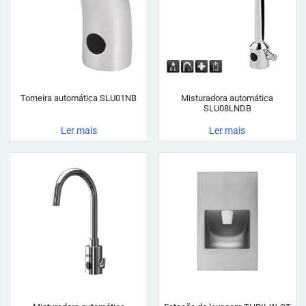
Torneira automática SLU01NB
Misturadora automática
SLU08LNDB
Ler mais
Ler mais