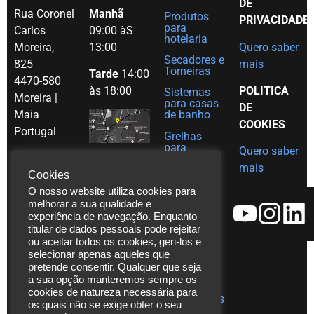
DE
Rua Coronel
Manhã
Produtos
PRIVACIDADE
para
Carlos
09:00 àS
hotelaria
Moreira,
13:00
Quero saber
Secadores e
825
mais
Torneiras
Tarde
14:00
4470-580
às 18:00
POLITICA
Sistemas
Moreira |
para casas
DE
Maia
de banho
COOKIES
Portugal
Grelhas
para
Quero saber
Tel. (+351)
decoração
mais
em Inox
229 480
Cookies
Ajudas
271
O nosso website utiliza cookies para
técnicas
melhorar a sua qualidade e
Fax. (+351)
experiência de navegação. Enquanto
Catálogos
229 480
titular de dados pessoais pode rejeitar
272
ou aceitar todos os cookies, geri-los e
Vídeos
selecionar apenas aqueles que
*chamada
Assistência
pretende consentir. Qualquer que seja
para rede
Técnica
a sua opção manteremos sempre os
fixa
cookies de natureza necessária para
Publicações
os quais não se exige obter o seu
nacional