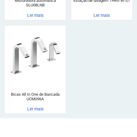
Misturadora automática
Estação de lavagem THRII-W-ST
SLU08LNB
Ler mais
Ler mais
Bicas All In One de Bancada
UCM096A
Ler mais