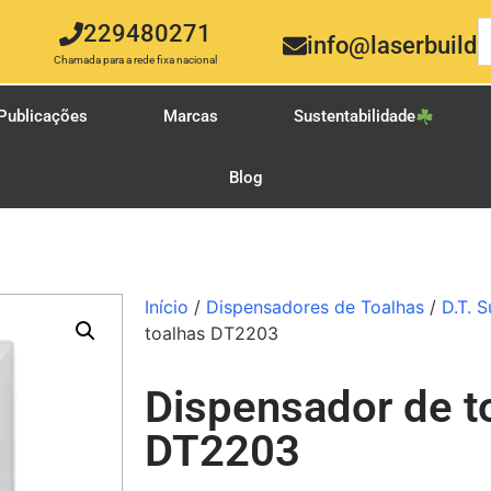
229480271
info@laserbuild.
Chamada para a rede fixa nacional
Publicações
Marcas
Sustentabilidade
Blog
Início
/
Dispensadores de Toalhas
/
D.T. S
toalhas DT2203
Dispensador de t
DT2203