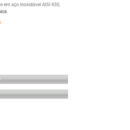
cie em aço inoxidável AISI 430,
nics
.
3
A