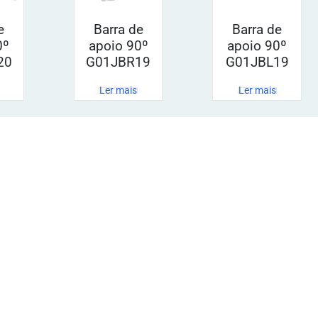
e
Barra de
Barra de
0º
apoio 90º
apoio 90º
20
G01JBR19
G01JBL19
Ler mais
Ler mais