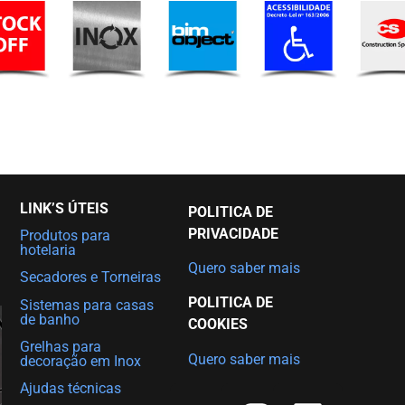
LINK’S ÚTEIS
POLITICA DE
PRIVACIDADE
Produtos para
hotelaria
Quero saber mais
Secadores e Torneiras
POLITICA DE
Sistemas para casas
de banho
COOKIES
Grelhas para
Quero saber mais
decoração em Inox
Ajudas técnicas