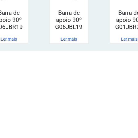
Barra de
Barra de
Barra d
poio 90º
apoio 90º
apoio 9
06JBR19
G06JBL19
G01JBR
Ler mais
Ler mais
Ler mais