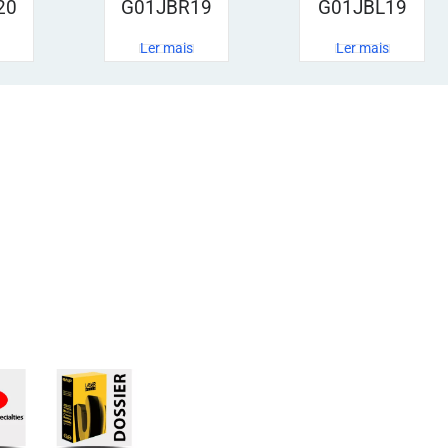
20
G01JBR19
G01JBL19
Ler mais
Ler mais