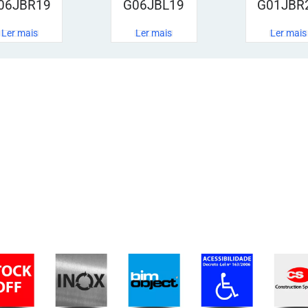
06JBR19
G06JBL19
G01JBR
Ler mais
Ler mais
Ler mais