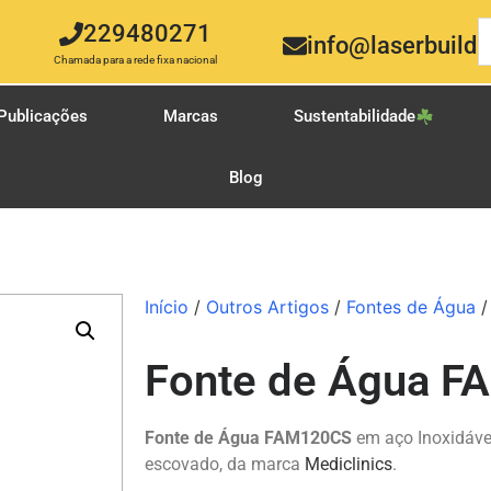
229480271
info@laserbuild.
Chamada para a rede fixa nacional
Publicações
Marcas
Sustentabilidade
Blog
Início
/
Outros Artigos
/
Fontes de Água
/
Fonte de Água 
Fonte de Água FAM120CS
em aço Inoxidáve
escovado, da marca
Mediclinics
.