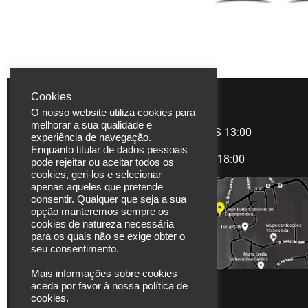
Cookies
LASERBUILD
HORÁRIO
O nosso website utiliza cookies para
melhorar a sua qualidade e
Rua Coronel Carlos
Manhã
09:00 àS 13:00
experiência de navegação.
Moreira, 825
Enquanto titular de dados pessoais
Tarde
14:00 às 18:00
pode rejeitar ou aceitar todos os
4470-580 Moreira |
cookies, geri-los e selecionar
Maia
apenas aqueles que pretende
Portugal
consentir. Qualquer que seja a sua
opção manteremos sempre os
Tel. (+351) 229 480
cookies de natureza necessária
para os quais não se exige obter o
271
seu consentimento.
Fax. (+351) 229 480
272
Mais informações sobre cookies
aceda por favor à nossa política de
*chamada para rede
cookies.
fixa nacional