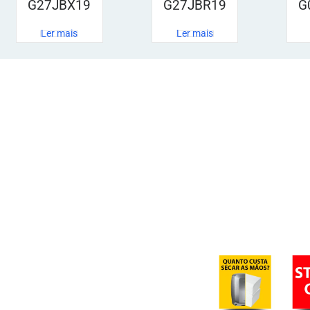
G27JBX19
G27JBR19
G
Ler mais
Ler mais