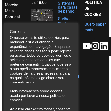
às 18:00
POLITICA
Sistemas
Moreira |
para casas
DE
Maia
de banho
COOKIES
Portugal
Grelhas
para
Quero saber
Tel. (+351)
decoração
mais
em Inox
Cookies
229 480
O nosso website utiliza cookies para
Ajudas
271
técnicas
melhorar a sua qualidade e
Fax. (+351)
experiência de navegação. Enquanto
Catálogos
229 480
titular de dados pessoais pode rejeitar
ou aceitar todos os cookies, geri-los e
272
Vídeos
selecionar apenas aqueles que
*chamada
Assistência
pretende consentir. Qualquer que seja
para rede
Técnica
a sua opção manteremos sempre os
cookies de natureza necessária para
fixa
Publicações
os quais não se exige obter o seu
nacional
consentimento.
info@laserbuild.pt
Mais informações sobre cookies
aceda por favor à nossa política de
area.electrica2000@gmail.com
cookies.
Ao clicar em “Aceito todos”, consente