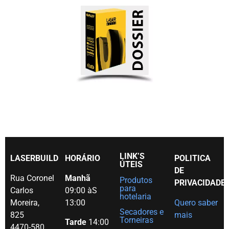
LINK’S
LASERBUILD
HORÁRIO
POLITICA
ÚTEIS
DE
Rua Coronel
Manhã
Produtos
PRIVACIDADE
para
Carlos
09:00 àS
hotelaria
Moreira,
13:00
Quero saber
Secadores e
825
mais
Torneiras
Tarde
14:00
4470-580