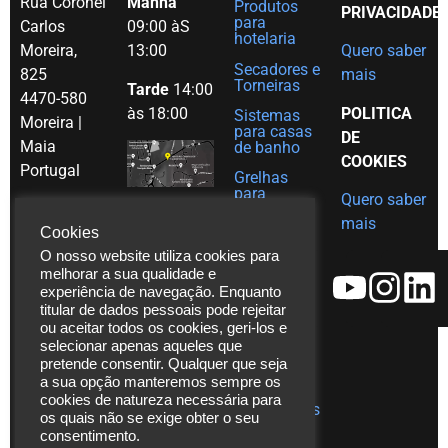
Rua Coronel
Manhã
Produtos
PRIVACIDADE
para
Carlos
09:00 àS
hotelaria
Moreira,
13:00
Quero saber
Secadores e
825
mais
Torneiras
Tarde
14:00
4470-580
às 18:00
POLITICA
Sistemas
Moreira |
para casas
DE
Maia
de banho
COOKIES
Portugal
Grelhas
para
Quero saber
Tel. (+351)
decoração
mais
em Inox
229 480
Cookies
Ajudas
271
O nosso website utiliza cookies para
técnicas
melhorar a sua qualidade e
Fax. (+351)
experiência de navegação. Enquanto
Catálogos
229 480
titular de dados pessoais pode rejeitar
272
ou aceitar todos os cookies, geri-los e
Vídeos
selecionar apenas aqueles que
*chamada
Assistência
pretende consentir. Qualquer que seja
para rede
Técnica
a sua opção manteremos sempre os
fixa
cookies de natureza necessária para
Publicações
os quais não se exige obter o seu
nacional
consentimento.