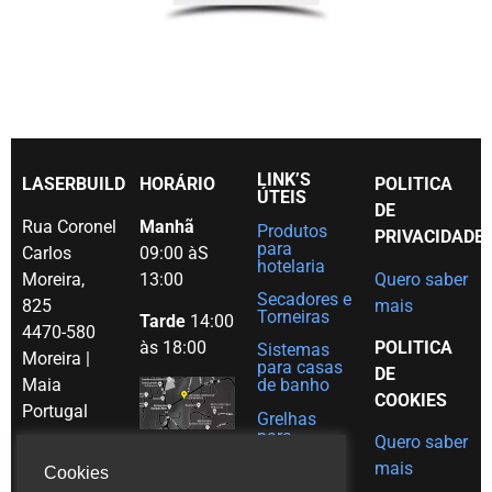
LINK’S
LASERBUILD
HORÁRIO
POLITICA
ÚTEIS
DE
Rua Coronel
Manhã
Produtos
PRIVACIDADE
para
Carlos
09:00 àS
hotelaria
Moreira,
13:00
Quero saber
Secadores e
825
mais
Torneiras
Tarde
14:00
4470-580
às 18:00
POLITICA
Sistemas
Moreira |
para casas
DE
Maia
de banho
COOKIES
Portugal
Grelhas
para
Quero saber
Tel. (+351)
decoração
mais
em Inox
Cookies
229 480