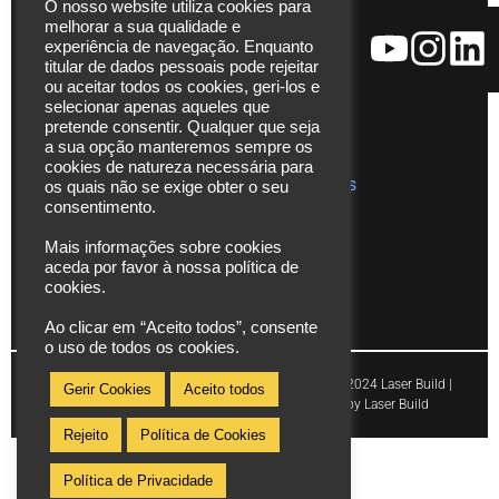
O nosso website utiliza cookies para
Ajudas
271
melhorar a sua qualidade e
técnicas
Fax. (+351)
experiência de navegação. Enquanto
Catálogos
229 480
titular de dados pessoais pode rejeitar
ou aceitar todos os cookies, geri-los e
272
Vídeos
selecionar apenas aqueles que
*chamada
pretende consentir. Qualquer que seja
Assistência
para rede
a sua opção manteremos sempre os
Técnica
cookies de natureza necessária para
fixa
Publicações
os quais não se exige obter o seu
nacional
consentimento.
info@laserbuild.pt
Mais informações sobre cookies
aceda por favor à nossa política de
area.electrica2000@gmail.com
cookies.
Ao clicar em “Aceito todos”, consente
o uso de todos os cookies.
Copyright © 2024 Laser Build |
Gerir Cookies
Aceito todos
Powered by Laser Build
Rejeito
Política de Cookies
Política de Privacidade