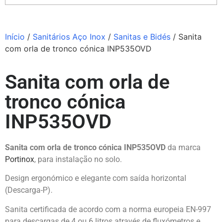
Início
/
Sanitários Aço Inox
/
Sanitas e Bidés
/ Sanita
com orla de tronco cónica INP535OVD
Sanita com orla de
tronco cónica
INP535OVD
Sanita com orla de tronco cónica INP535OVD
da marca
Portinox
, para instalação no solo.
Design ergonómico e elegante com saída horizontal
(Descarga-P).
Sanita certificada de acordo com a norma europeia EN-997
para descargas de 4 ou 6 litros através de fluxómetros e