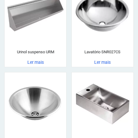
Urinol suspenso URM
Lavatório SNR027CS
Ler mais
Ler mais