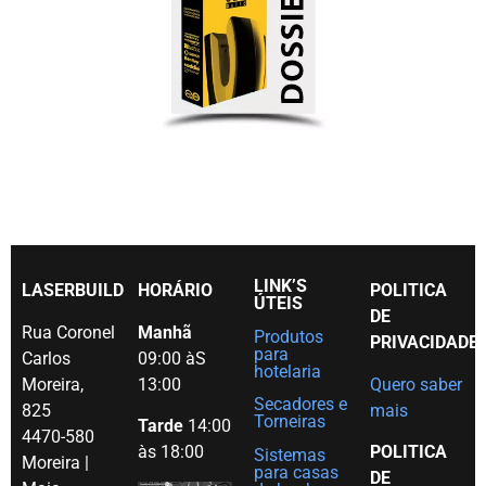
LINK’S
LASERBUILD
HORÁRIO
POLITICA
ÚTEIS
DE
Rua Coronel
Manhã
Produtos
PRIVACIDADE
para
Carlos
09:00 àS
hotelaria
Moreira,
13:00
Quero saber
Secadores e
825
mais
Torneiras
Tarde
14:00
4470-580
às 18:00
POLITICA
Sistemas
Moreira |
para casas
DE