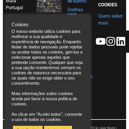
Maia
de banho
COOKIES
Portugal
Grelhas
para
Quero saber
Tel. (+351)
decoração
mais
em Inox
Cookies
229 480
O nosso website utiliza cookies para
Ajudas
271
técnicas
melhorar a sua qualidade e
Fax. (+351)
experiência de navegação. Enquanto
Catálogos
229 480
titular de dados pessoais pode rejeitar
ou aceitar todos os cookies, geri-los e
272
Vídeos
selecionar apenas aqueles que
*chamada
pretende consentir. Qualquer que seja
Assistência
para rede
Técnica
a sua opção manteremos sempre os
cookies de natureza necessária para
fixa
Publicações
os quais não se exige obter o seu
nacional
consentimento.
info@laserbuild.pt
Mais informações sobre cookies
aceda por favor à nossa política de
area.electrica2000@gmail.com
cookies.
Ao clicar em “Aceito todos”, consente
o uso de todos os cookies.
Copyright © 2024 Laser Build |