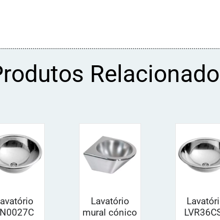
Produtos Relacionado
avatório
Lavatório
Lavatór
N0027C
mural cónico
LVR36C