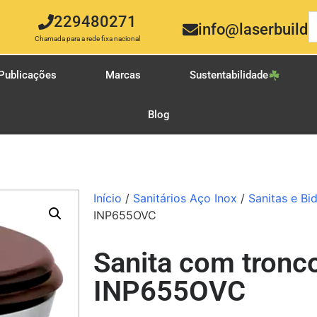
229480271
info@laserbuild.
Chamada para a rede fixa nacional
Publicações
Marcas
Sustentabilidade
Blog
Início
/
Sanitários Aço Inox
/
Sanitas e Bi
INP655OVC
Sanita com tronc
INP655OVC