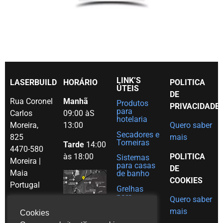
LINK’S
LASERBUILD
HORÁRIO
POLITICA
ÚTEIS
DE
Rua Coronel
Manhã
Produtos
PRIVACIDADE
para
Carlos
09:00 àS
hotelaria
Moreira,
13:00
Quero saber
Secadores e
825
mais
Torneiras
Tarde
14:00
4470-580
às 18:00
POLITICA
Sistemas
Moreira |
para casas
DE
Maia
de banho
COOKIES
Portugal
Grelhas
para
Quero saber
Tel. (+351)
decoração
mais
em Inox
Cookies
229 480