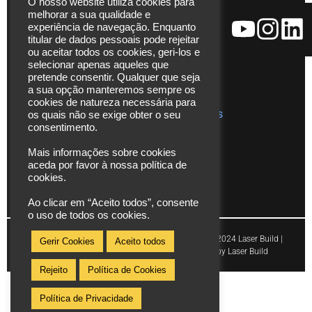
O nosso website utiliza cookies para
Ajudas
271
melhorar a sua qualidade e
técnicas
Fax. (+351)
experiência de navegação. Enquanto
Catálogos
229 480
titular de dados pessoais pode rejeitar
ou aceitar todos os cookies, geri-los e
272
Vídeos
selecionar apenas aqueles que
*chamada
pretende consentir. Qualquer que seja
Assistência
para rede
a sua opção manteremos sempre os
Técnica
cookies de natureza necessária para
fixa
Publicações
os quais não se exige obter o seu
nacional
consentimento.
info@laserbuild.pt
Mais informações sobre cookies
aceda por favor à nossa política de
area.electrica2000@gmail.com
cookies.
Ao clicar em “Aceito todos”, consente
o uso de todos os cookies.
Copyright © 2024 Laser Build |
Gerir Cookies
Aceito todos
Powered by Laser Build
Rejeito
Política de Cookies
Política de Privacidade