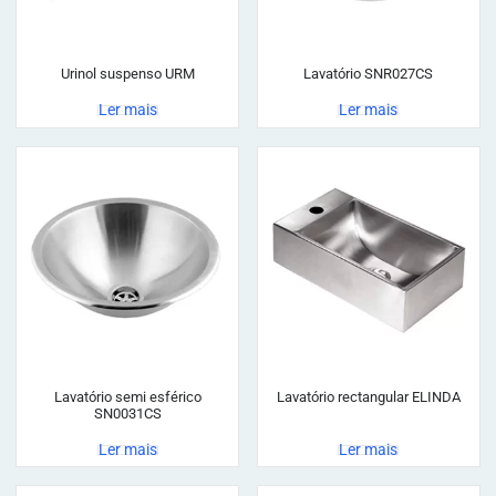
Urinol suspenso URM
Lavatório SNR027CS
Ler mais
Ler mais
Lavatório semi esférico
Lavatório rectangular ELINDA
SN0031CS
Ler mais
Ler mais